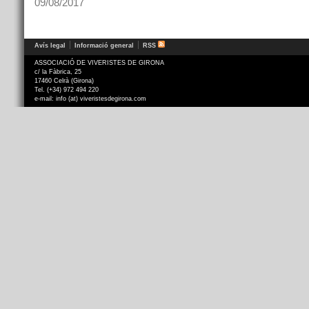
09/08/2017
Avís legal
Informació general
RSS
ASSOCIACIÓ DE VIVERISTES DE GIRONA
c/ la Fàbrica, 25
17460 Celrà (Girona)
Tel. (+34) 972 494 220
e-mail: info (at) viveristesdegirona.com