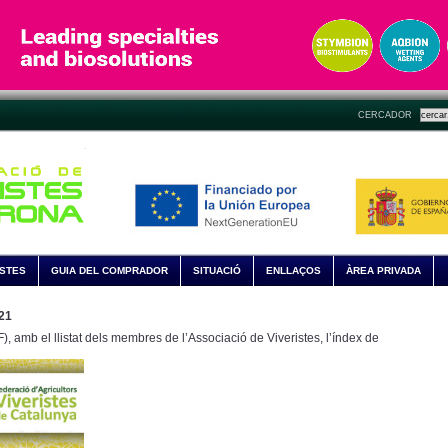
CERCADOR
ISTES
GUIA DEL COMPRADOR
SITUACIÓ
ENLLAÇOS
ÀREA PRIVADA
021
), amb el llistat dels membres de l’Associació de Viveristes, l’índex de