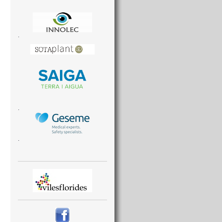
.
.
.