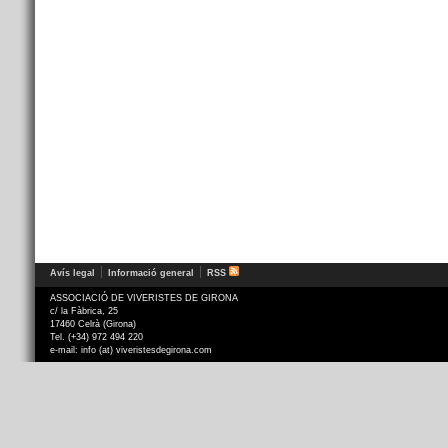
Avís legal
Informació general
RSS
ASSOCIACIÓ DE VIVERISTES DE GIRONA
c/ la Fàbrica, 25
17460 Celrà (Girona)
Tel. (+34) 972 494 220
e-mail: info (at) viveristesdegirona.com