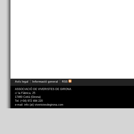
Avís legal
Informació general
RSS
ASSOCIACIÓ DE VIVERISTES DE GIRONA
c/ la Fàbrica, 25
17460 Celrà (Girona)
Tel. (+34) 972 494 220
e-mail: info (at) viveristesdegirona.com