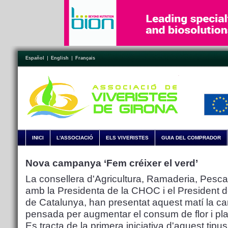
Español
English
Français
INICI
L'ASSOCIACIÓ
ELS VIVERISTES
GUIA DEL COMPRADOR
Nova campanya ‘Fem créixer el verd’
La consellera d'Agricultura, Ramaderia, Pesca 
amb la Presidenta de la CHOC i el President d
de Catalunya, han presentat aquest matí la ca
pensada per augmentar el consum de flor i pl
Es tracta de la primera iniciativa d'aquest tipus