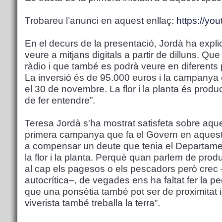
Trobareu l’anunci en aquest enllaç:
https://y
En el decurs de la presentació, Jordà ha expli
veure a mitjans digitals a partir de dilluns. Qu
ràdio i que també es podrà veure en diferents p
La inversió és de 95.000 euros i la campanya e
el 30 de novembre. La flor i la planta és produ
de fer entendre”.
Teresa Jordà s'ha mostrat satisfeta sobre aque
primera campanya que fa el Govern en aquest
a compensar un deute que tenia el Departament
la flor i la planta. Perquè quan parlem de pro
al cap els pagesos o els pescadors però crec 
autocrítica–, de vegades ens ha faltat fer la p
que una ponsètia també pot ser de proximitat i 
viverista també treballa la terra”.