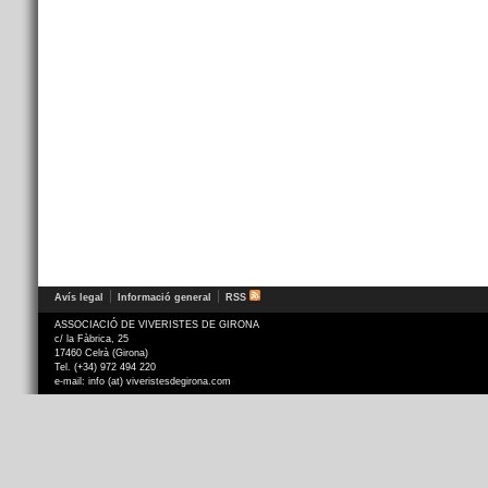
Avís legal
Informació general
RSS
ASSOCIACIÓ DE VIVERISTES DE GIRONA
c/ la Fàbrica, 25
17460 Celrà (Girona)
Tel. (+34) 972 494 220
e-mail: info (at) viveristesdegirona.com