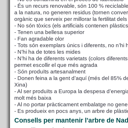
- És un recurs renovable, són 100 % reciclables
a la natura, no generen residus (tornen conve
orgànic que serveix per millorar la fertilitat dels
- No són tòxics (els artificials contenen plàsti
- Tenen una bellesa superior
- Fan agradable olor
- Tots són exemplars únics i diferents, no n’hi 
- N’hi ha de totes les mides
- N’hi ha de diferents varietats (colors diferents
permet escollir el que més agrada
- Són produïts artesanalment
- Donen feina a la gent d’aquí (més del 85% dels
Xina)
- Al ser produïts a Europa la despesa d’energi
molt més baixa
- Al no portar pràcticament embalatge no gene
- Es produeix en pocs anys, un arbre de plàst
Consells per mantenir l’arbre de Nad