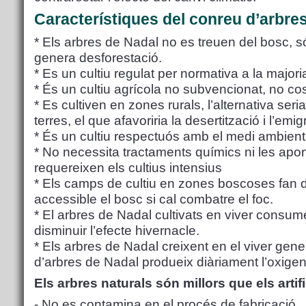
Característiques del conreu d’arbre
* Els arbres de Nadal no es treuen del bosc, só
genera desforestació.
* Es un cultiu regulat per normativa a la major
* És un cultiu agrícola no subvencionat, no cos
* Es cultiven en zones rurals, l’alternativa se
terres, el que afavoriria la desertització i l’emi
* És un cultiu respectuós amb el medi ambient
* No necessita tractaments químics ni les aport
requereixen els cultius intensius
* Els camps de cultiu en zones boscoses fan de
accessible el bosc si cal combatre el foc.
* El arbres de Nadal cultivats en viver consum
disminuir l’efecte hivernacle.
* Els arbres de Nadal creixent en el viver gen
d’arbres de Nadal produeix diàriament l’oxigen
Els arbres naturals són millors que els artif
- No es contamina en el procés de fabricació