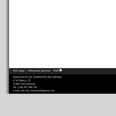
Avís legal
Informació general
RSS
ASSOCIACIÓ DE VIVERISTES DE GIRONA
c/ la Fàbrica, 25
17460 Celrà (Girona)
Tel. (+34) 972 494 220
e-mail: info (at) viveristesdegirona.com