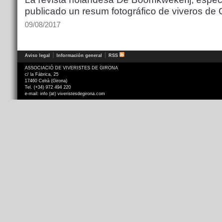
publicado un resum fotográfico de viveros de 
09/08/2017
Aviso legal
Información general
RSS
ASSOCIACIÓ DE VIVERISTES DE GIRONA
c/ la Fàbrica, 25
17460 Celrà (Girona)
Tel. (+34) 972 494 220
e-mail: info (at) viveristesdegirona.com