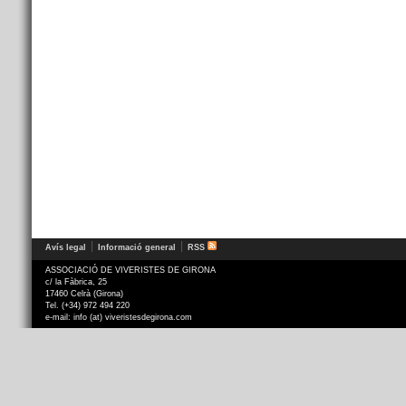
Avís legal
Informació general
RSS
ASSOCIACIÓ DE VIVERISTES DE GIRONA
c/ la Fàbrica, 25
17460 Celrà (Girona)
Tel. (+34) 972 494 220
e-mail: info (at) viveristesdegirona.com