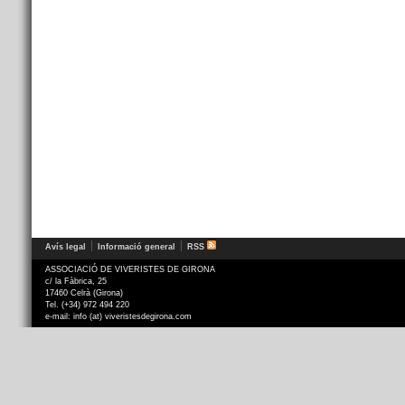
Avís legal
Informació general
RSS
ASSOCIACIÓ DE VIVERISTES DE GIRONA
c/ la Fàbrica, 25
17460 Celrà (Girona)
Tel. (+34) 972 494 220
e-mail: info (at) viveristesdegirona.com