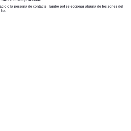
 Girona el seu proveïdor.
oblació o la persona de contacte. També pot seleccionar alguna de les zones del
 ha.