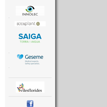
.
.
.