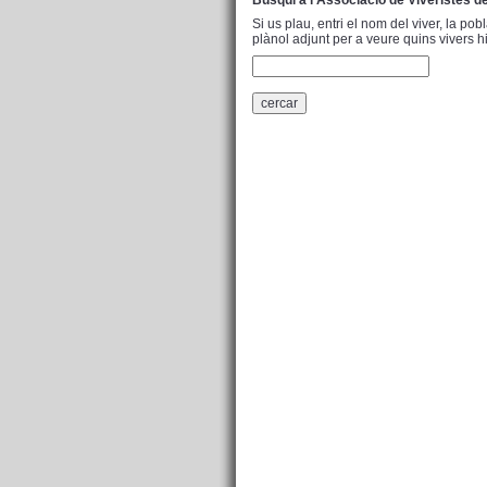
Busqui a l'Associació de Viveristes de
Si us plau, entri el nom del viver, la p
plànol adjunt per a veure quins vivers hi