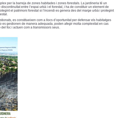
mplex per la barreja de zones habitades i zones forestals. La jardineria té un
iscontinuïtat entre l’espai urbà i el forestal, i ha de constituir un element de
rotegint el patrimoni forestal si l’incendi es genera des del marge urbà i protegint
estal.
tionats, es constitueixen com a llocs d’oportunitat per defensar els habitatges
si no es gestionen de manera adequada, poden afegir molta complexitat en cas
ió del foc i actuen com a transmissors seus.