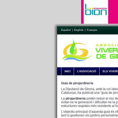
Español
English
Français
INICI
L'ASSOCIACIÓ
ELS VIVER
Guia de pirojardineria
La Diputació de Girona, amb la col·labo
Catalunya, ha publicat una “guia de piro
La
pirojardineria
pretén reduir el risc d
evitar-ne la generació i dificultar-ne l
estructures vegetals més resistents al fo
L’objectiu principal d’aquesta guia és of
tant si gestionen els jardins personalme