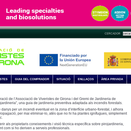
CERCADOR
ISTES
GUIA DEL COMPRADOR
SITUACIÓ
ENLLAÇOS
ÀREA PRIVADA
ració de l’Associació de Viveristes de Girona i del Gremi de Jardineria de
jardineria”, una guia de jardineria preventiva adaptada als incendis forestals.
e danys per un incendi eventual en la zona d’interfície urbano-forestal, i alhora
a propagació, per mai eliminar-lo, atès que no hi ha plantes ignífugues, simplement
c.
erir als propietaris coneixements i visió tècnica específica sobre pirojardineria,
nt com si ho deriven a serveis professionals.