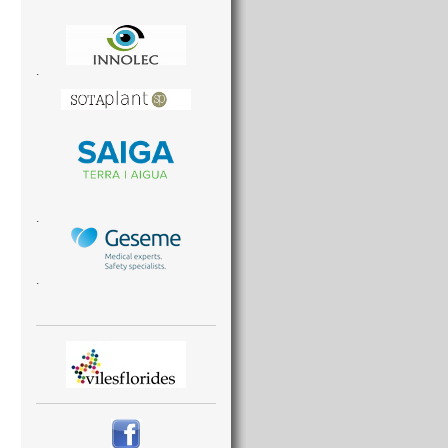
.
.
.