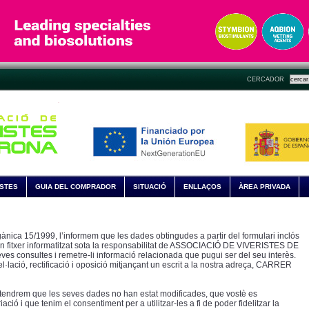
CERCADOR
ISTES
GUIA DEL COMPRADOR
SITUACIÓ
ENLLAÇOS
ÀREA PRIVADA
gànica 15/1999, l’informem que les dades obtingudes a partir del formulari inclós
n fitxer informatitzat sota la responsabilitat de ASSOCIACIÓ DE VIVERISTES DE
ves consultes i remetre-li informació relacionada que pugui ser del seu interès.
el·lació, rectificació i oposició mitjançant un escrit a la nostra adreça, CARRER
ntendrem que les seves dades no han estat modificades, que vostè es
ció i que tenim el consentiment per a utilitzar-les a fi de poder fidelitzar la