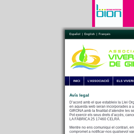
Español
English
Français
INICI
L'ASSOCIACIÓ
ELS VIVER
Avís legal
D’acord amb el que estableix la Llei Or
en aquesta web seran incorporades a u
GIRONA amb la finalitat d’atendre les se
Pot exercir els seus drets d’accés, canc
LA FÀBRICA 25 17460 CELRÀ.
Mentre no ens comuniqui el contrari, e
compromet a notificar-nos qualsevol varia