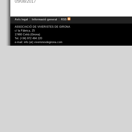
09/08/2017
Avís legal
Informació general
RSS
ASSOCIACIÓ DE VIVERISTES DE GIRONA
c/ la Fàbrica, 25
17460 Celrà (Girona)
Tel. (+34) 972 494 220
e-mail: info (at) viveristesdegirona.com