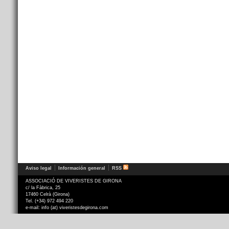
Aviso legal
Información general
RSS
ASSOCIACIÓ DE VIVERISTES DE GIRONA
c/ la Fàbrica, 25
17460 Celrà (Girona)
Tel. (+34) 972 494 220
e-mail: info (at) viveristesdegirona.com