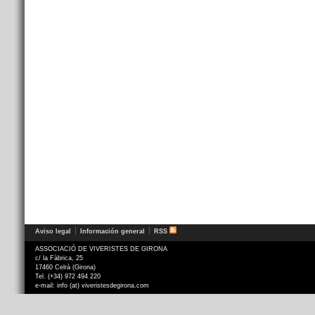
Aviso legal
Información general
RSS
ASSOCIACIÓ DE VIVERISTES DE GIRONA
c/ la Fàbrica, 25
17460 Celrà (Girona)
Tel. (+34) 972 494 220
e-mail: info (at) viveristesdegirona.com