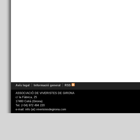
Avís legal
Informació general
RSS
ASSOCIACIÓ DE VIVERISTES DE GIRONA
c/ la Fàbrica, 25
17460 Celrà (Girona)
Tel. (+34) 972 494 220
e-mail: info (at) viveristesdegirona.com