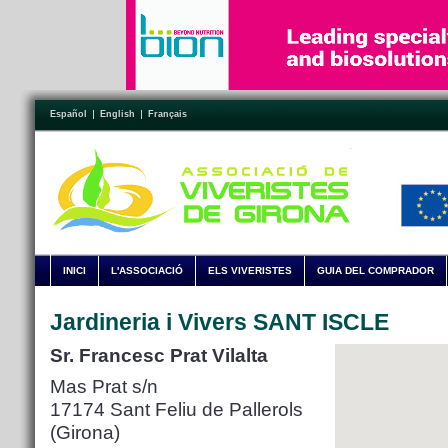
Español
English
Français
INICI
L'ASSOCIACIÓ
ELS VIVERISTES
GUIA DEL COMPRADOR
Jardineria i Vivers SANT ISCLE
Sr. Francesc Prat Vilalta
Mas Prat s/n
17174 Sant Feliu de Pallerols
(Girona)