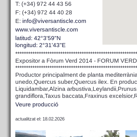
T: (+34) 972 44 43 56
F: (+34) 972 44 40 28
E:
info@viversantiscle.com
www.viversantiscle.com
latitud: 42°3'59"N
longitud: 2°31'43"E
********************************************************
Expositor a Fòrum Verd 2014 - FORUM VER
********************************************************
Productor principalment de planta mediterràni
unedo,Quercus suber,Quercus ilex. En producc
Liquidambar,Alzina arbustiva,Leylandii,Prunus
grandiflora,Taxus baccata,Fraxinus excelsior,
Veure producció
actualitzat el: 18.02.2026