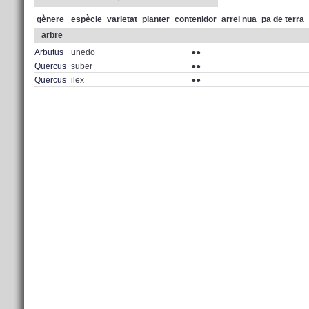
gènere
espècie
varietat
planter
contenidor
arrel nua
pa de terra
arbre
Arbutus
unedo
●●
Quercus
suber
●●
Quercus
ilex
●●