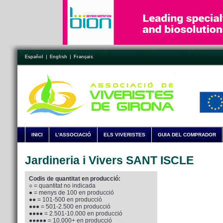
Español
English
Français
INICI
L'ASSOCIACIÓ
ELS VIVERISTES
GUIA DEL COMPRADOR
Jardineria i Vivers SANT ISCLE
Codis de quantitat en producció:
○ = quantitat no indicada
● = menys de 100 en producció
●● = 101-500 en producció
●●● = 501-2.500 en producció
●●●● = 2.501-10.000 en producció
●●●●● = 10.000+ en producció