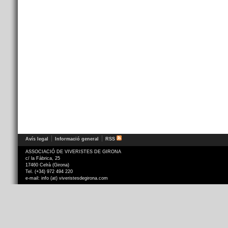
Avís legal
Informació general
RSS
ASSOCIACIÓ DE VIVERISTES DE GIRONA
c/ la Fàbrica, 25
17460 Celrà (Girona)
Tel. (+34) 972 494 220
e-mail: info (at) viveristesdegirona.com