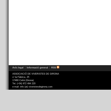
Avís legal
Informació general
RSS
ASSOCIACIÓ DE VIVERISTES DE GIRONA
c/ la Fàbrica, 25
17460 Celrà (Girona)
Tel. (+34) 972 494 220
e-mail: info (at) viveristesdegirona.com