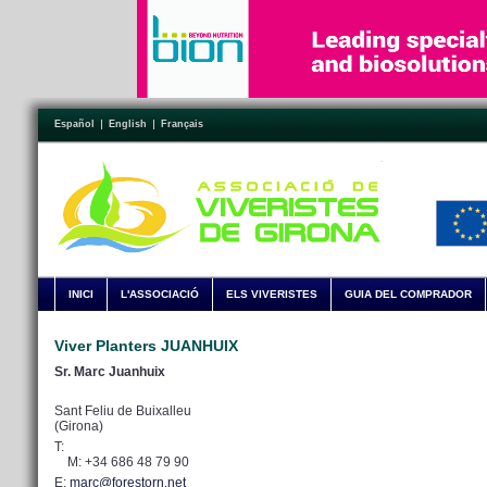
Español
English
Français
INICI
L'ASSOCIACIÓ
ELS VIVERISTES
GUIA DEL COMPRADOR
Viver Planters JUANHUIX
Sr. Marc Juanhuix
Sant Feliu de Buixalleu
(Girona)
T:
M: +34 686 48 79 90
E:
marc@forestorn.net