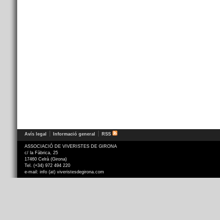
Avís legal
Informació general
RSS
ASSOCIACIÓ DE VIVERISTES DE GIRONA
c/ la Fàbrica, 25
17460 Celrà (Girona)
Tel. (+34) 972 494 220
e-mail: info (at) viveristesdegirona.com