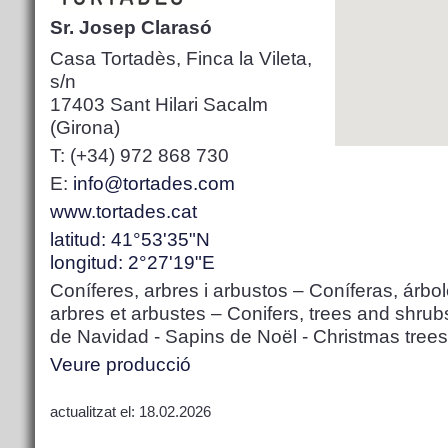
Sr. Josep Clarasó
Casa Tortadès, Finca la Vileta,
s/n
17403 Sant Hilari Sacalm
(Girona)
T: (+34) 972 868 730
E:
info@tortades.com
www.tortades.cat
latitud: 41°53'35"N
longitud: 2°27'19"E
Coníferes, arbres i arbustos – Coníferas, árbol
arbres et arbustes – Conifers, trees and shrub
de Navidad - Sapins de Noël - Christmas trees
Veure producció
actualitzat el: 18.02.2026