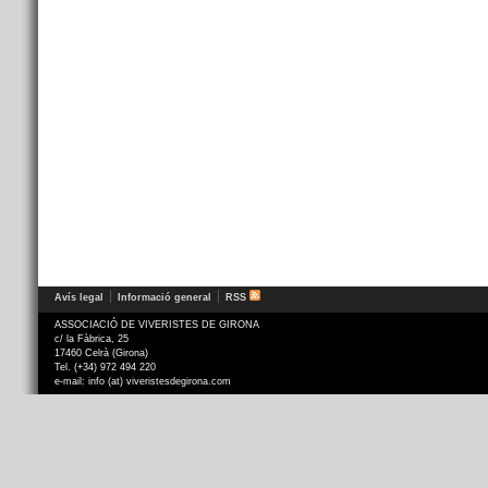
Avís legal
Informació general
RSS
ASSOCIACIÓ DE VIVERISTES DE GIRONA
c/ la Fàbrica, 25
17460 Celrà (Girona)
Tel. (+34) 972 494 220
e-mail: info (at) viveristesdegirona.com