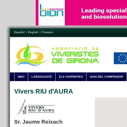
Español
English
Français
INICI
L'ASSOCIACIÓ
ELS VIVERISTES
GUIA DEL COMPRADOR
Vivers RIU d'AURA
Sr. Jaume Reixach