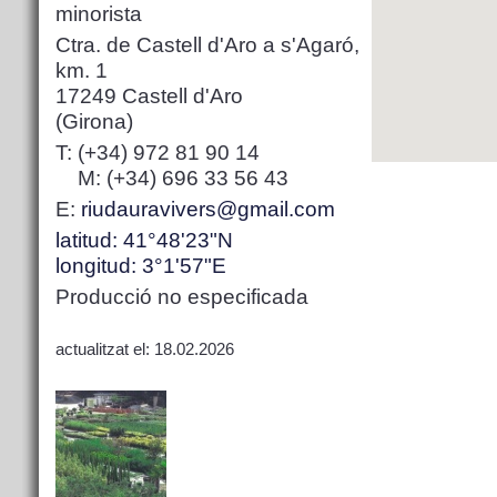
minorista
Ctra. de Castell d'Aro a s'Agaró,
km. 1
17249 Castell d'Aro
(Girona)
T: (+34) 972 81 90 14
M: (+34) 696 33 56 43
E:
riudauravivers@gmail.com
latitud: 41°48'23"N
longitud: 3°1'57"E
Producció no especificada
actualitzat el: 18.02.2026