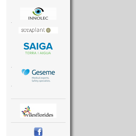
.
.
.