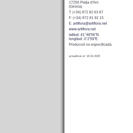
17250 Platja d'Aro
(Girona)
T: (+34) 972 82 63 87
F: (+34) 972 81 92 15
E:
artiflora@artiflora.net
www.artiflora.net
latitud: 41°48'56"N
longitud: 3°2'59"E
Producció no especificada
actualitzat el: 18.02.2026