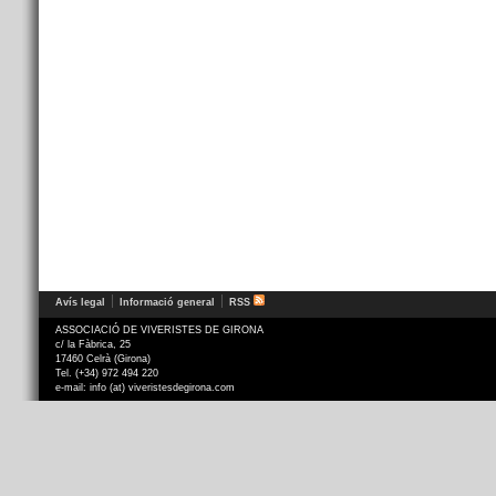
Avís legal
Informació general
RSS
ASSOCIACIÓ DE VIVERISTES DE GIRONA
c/ la Fàbrica, 25
17460 Celrà (Girona)
Tel. (+34) 972 494 220
e-mail: info (at) viveristesdegirona.com