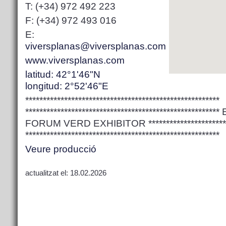
T: (+34) 972 492 223
F: (+34) 972 493 016
E:
viversplanas@viversplanas.com
www.viversplanas.com
latitud: 42°1'46"N
longitud: 2°52'46"E
*******************************************************
****************************************************
FORUM VERD EXHIBITOR ***************************
*******************************************************
Veure producció
actualitzat el: 18.02.2026