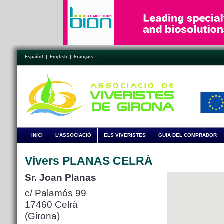
Español
English
Français
INICI
L'ASSOCIACIÓ
ELS VIVERISTES
GUIA DEL COMPRADOR
Vivers PLANAS CELRÀ
Sr. Joan Planas
c/ Palamós 99
17460 Celrà
(Girona)