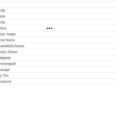
icta
lma
icta
nica
●●●
bsp. mugo
rea Nana
ramidalis Aurea
ng's Green
tigiata
mmergold
aragd
ny Tim
ovirens