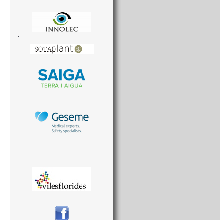
.
.
.