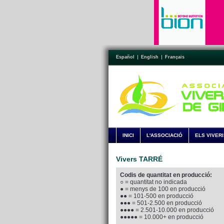
Español
English
Français
INICI
L'ASSOCIACIÓ
ELS VIVER
Vivers TARRÉ
Codis de quantitat en producció:
○ = quantitat no indicada
● = menys de 100 en producció
●● = 101-500 en producció
●●● = 501-2.500 en producció
●●●● = 2.501-10.000 en producció
●●●●● = 10.000+ en producció