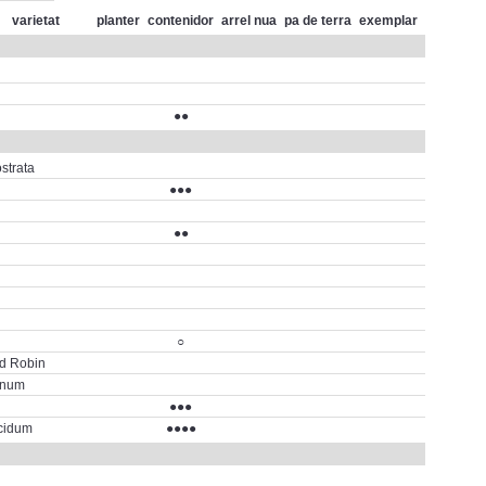
varietat
planter
contenidor
arrel nua
pa de terra
exemplar
●●
strata
●●●
●●
○
d Robin
num
●●●
cidum
●●●●