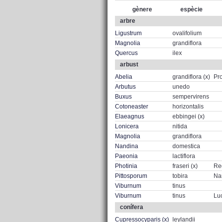
gènere
espècie
arbre
Ligustrum
ovalifolium
Magnolia
grandiflora
Quercus
ilex
arbust
Abelia
grandiflora (x)
Pro
Arbutus
unedo
Buxus
sempervirens
Cotoneaster
horizontalis
Elaeagnus
ebbingei (x)
Lonicera
nitida
Magnolia
grandiflora
Nandina
domestica
Paeonia
lactiflora
Photinia
fraseri (x)
Re
Pittosporum
tobira
Na
Viburnum
tinus
Viburnum
tinus
Lu
conífera
Cupressocyparis (x)
leylandii