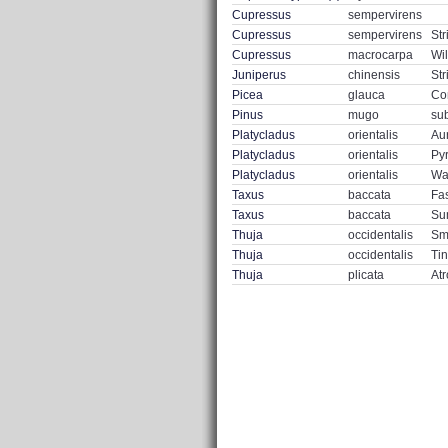
Cupressus
sempervirens
Cupressus
sempervirens
Str
Cupressus
macrocarpa
Wi
Juniperus
chinensis
Str
Picea
glauca
Co
Pinus
mugo
su
Platycladus
orientalis
Au
Platycladus
orientalis
Py
Platycladus
orientalis
Wa
Taxus
baccata
Fas
Taxus
baccata
Su
Thuja
occidentalis
Sm
Thuja
occidentalis
Ti
Thuja
plicata
Atr