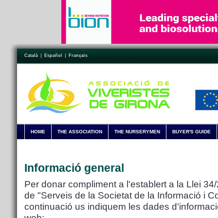
Català
Español
Français
HOME
THE ASSOCIATION
THE NURSERYMEN
BUYER'S GUIDE
Informació general
Per donar compliment a l'establert a la Llei 34
de "Serveis de la Societat de la Informació i C
continuació us indiquem les dades d'informac
web: