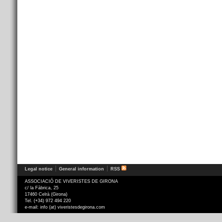
Legal notice
General information
RSS
ASSOCIACIÓ DE VIVERISTES DE GIRONA
c/ la Fàbrica, 25
17460 Celrà (Girona)
Tel. (+34) 972 494 220
e-mail: info (at) viveristesdegirona.com