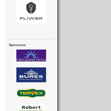
Sponsors:
.
.
.