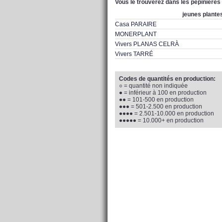
Vous le trouverez dans les pépiniéres
jeunes plante
Casa PARAIRE
MONERPLANT
Vivers PLANAS CELRÀ
Vivers TARRÉ
Codes de quantités en production:
○ = quantité non indiquée
● = inférieur à 100 en production
●● = 101-500 en production
●●● = 501-2.500 en production
●●●● = 2.501-10.000 en production
●●●●● = 10.000+ en production