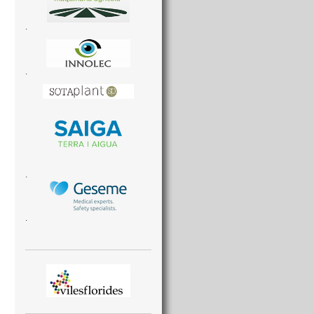
.
.
.
.