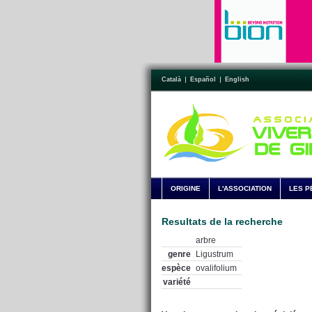
Català
Español
English
ORIGINE
L'ASSOCIATION
LES P
Resultats de la recherche
arbre
genre
Ligustrum
espèce
ovalifolium
variété