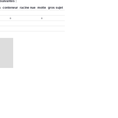
 suivantes :
s
conteneur
racine nue
motte
gros sujet
○
○