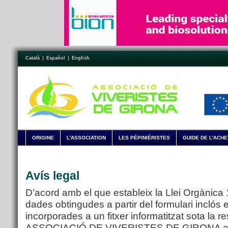
Català
Español
English
ORIGINE
L'ASSOCIATION
LES PÉPINIÉRISTES
GUIDE DE L'ACH
Avís legal
D’acord amb el que estableix la Llei Orgànica 
dades obtingudes a partir del formulari incló
incorporades a un fitxer informatitzat sota la r
ASSOCIACIÓ DE VIVERISTES DE GIRONA amb la