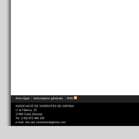
Avis légal
Information générale
RSS
ASSOCIACIÓ DE VIVERISTES DE GIRONA
c/ la Fàbrica, 25
17460 Celrà (Girona)
Tel. (+34) 972 494 220
e-mail: info (at) viveristesdegirona.com