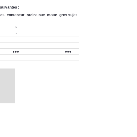
 suivantes :
tes
conteneur
racine nue
motte
gros sujet
○
○
●●●
●●●