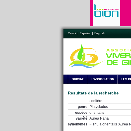
Català
Español
English
ORIGINE
L'ASSOCIATION
LES P
Resultats de la recherche
conifère
genre
Platycladus
espèce
orientalis
variété
Aurea Nana
synonymes
= Thuja orientalis 'Aurea 