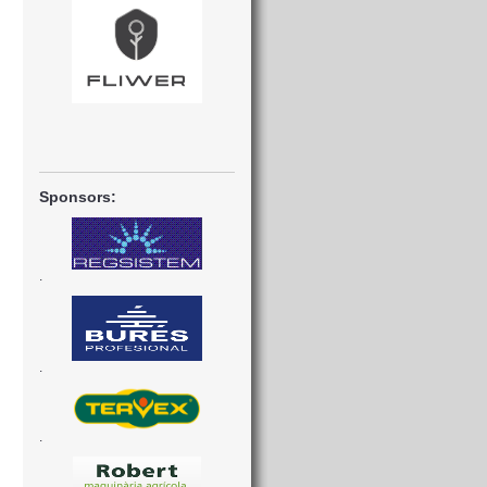
Sponsors:
.
.
.