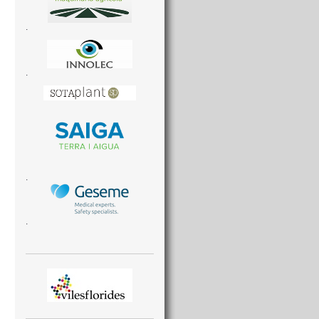
.
.
.
.