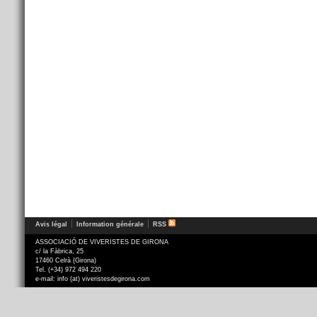
Avis légal
Information générale
RSS
ASSOCIACIÓ DE VIVERISTES DE GIRONA
c/ la Fàbrica, 25
17460 Celrà (Girona)
Tel. (+34) 972 494 220
e-mail: info (at) viveristesdegirona.com