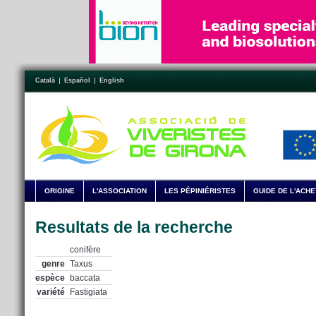
Català
Español
English
ORIGINE
L'ASSOCIATION
LES PÉPINIÉRISTES
GUIDE DE L'ACH
Resultats de la recherche
conifère
genre
Taxus
espèce
baccata
variété
Fastigiata