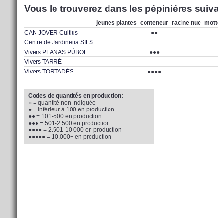
Vous le trouverez dans les pépiniéres suiva
jeunes plantes
conteneur
racine nue
mott
CAN JOVER Cultius
●●
Centre de Jardineria SILS
Vivers PLANAS PÚBOL
●●●
Vivers TARRÉ
Vivers TORTADÈS
●●●●
Codes de quantités en production:
○ = quantité non indiquée
● = inférieur à 100 en production
●● = 101-500 en production
●●● = 501-2.500 en production
●●●● = 2.501-10.000 en production
●●●●● = 10.000+ en production