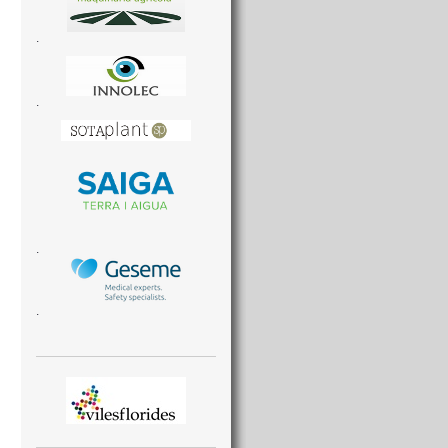
.
.
.
.