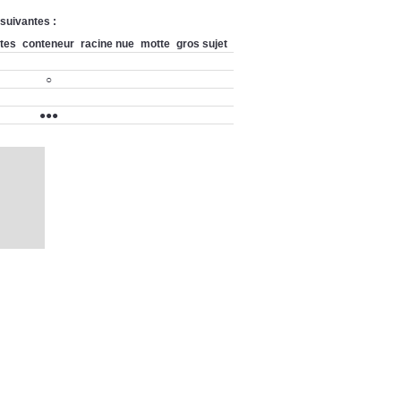
 suivantes :
ntes
conteneur
racine nue
motte
gros sujet
○
●●●