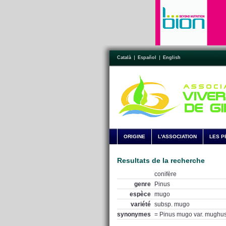
Català
Español
English
ORIGINE
L'ASSOCIATION
LES P
Resultats de la recherche
conifère
genre
Pinus
espèce
mugo
variété
subsp. mugo
synonymes
= Pinus mugo var. mughu