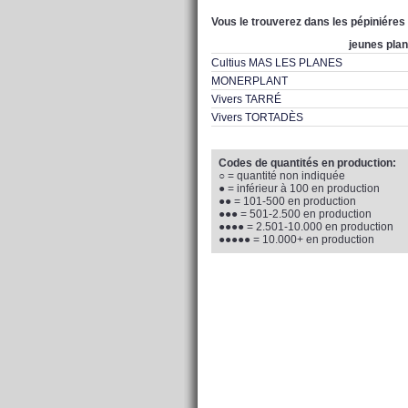
Vous le trouverez dans les pépiniéres
jeunes pla
Cultius MAS LES PLANES
MONERPLANT
Vivers TARRÉ
Vivers TORTADÈS
Codes de quantités en production:
○ = quantité non indiquée
● = inférieur à 100 en production
●● = 101-500 en production
●●● = 501-2.500 en production
●●●● = 2.501-10.000 en production
●●●●● = 10.000+ en production