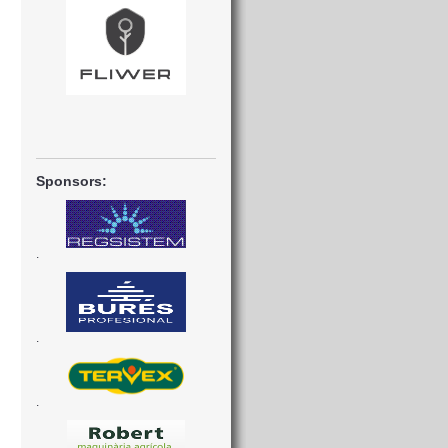
Sponsors:
.
.
.