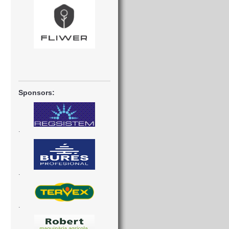
Sponsors:
.
.
.