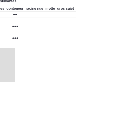
 suivantes :
tes
conteneur
racine nue
motte
gros sujet
●●
●●●
●●●