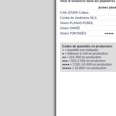
Vous le trouverez dans les pépiniéres
jeunes plan
CAN JOVER Cultius
Centre de Jardineria SILS
Vivers PLANAS PÚBOL
Vivers TARRÉ
Vivers TORTADÈS
●●●●●
Codes de quantités en production:
○ = quantité non indiquée
● = inférieur à 100 en production
●● = 101-500 en production
●●● = 501-2.500 en production
●●●● = 2.501-10.000 en production
●●●●● = 10.000+ en production