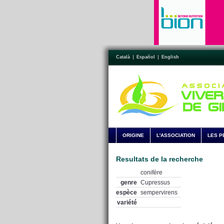
Català
Español
English
ORIGINE
L'ASSOCIATION
LES P
Resultats de la recherche
conifère
genre
Cupressus
espèce
sempervirens
variété