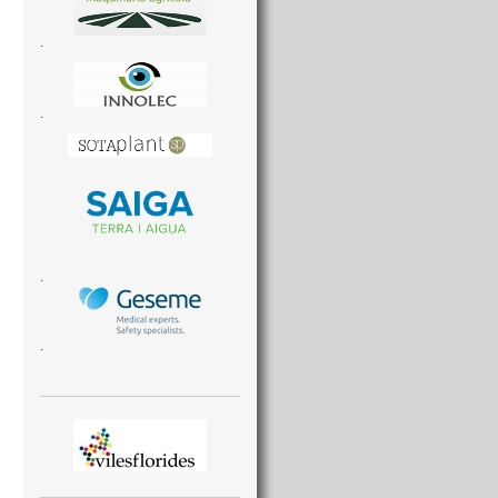
.
.
.
.