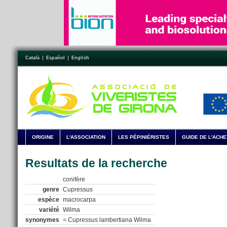
Català
Español
English
ORIGINE
L'ASSOCIATION
LES PÉPINIÉRISTES
GUIDE DE L'ACH
Resultats de la recherche
conifère
genre
Cupressus
espèce
macrocarpa
variété
Wilma
synonymes
= Cupressus lambertiana Wilma