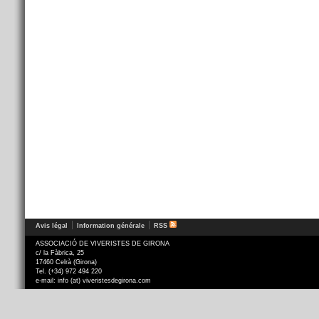
Avis légal
Information générale
RSS
ASSOCIACIÓ DE VIVERISTES DE GIRONA
c/ la Fàbrica, 25
17460 Celrà (Girona)
Tel. (+34) 972 494 220
e-mail: info (at) viveristesdegirona.com