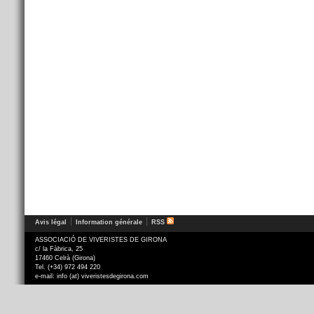
Avis légal
Information générale
RSS
ASSOCIACIÓ DE VIVERISTES DE GIRONA
c/ la Fàbrica, 25
17460 Celrà (Girona)
Tel. (+34) 972 494 220
e-mail: info (at) viveristesdegirona.com