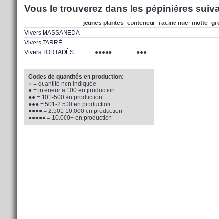
Vous le trouverez dans les pépiniéres suiva
jeunes plantes
conteneur
racine nue
motte
gr
Vivers MASSANEDA
Vivers TARRÉ
Vivers TORTADÈS
●●●●●
●●●
Codes de quantités en production:
○ = quantité non indiquée
● = inférieur à 100 en production
●● = 101-500 en production
●●● = 501-2.500 en production
●●●● = 2.501-10.000 en production
●●●●● = 10.000+ en production