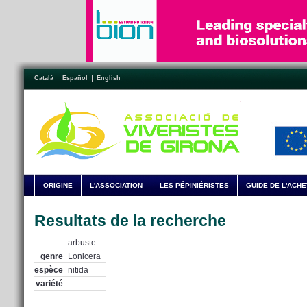
Català
Español
English
ORIGINE
L'ASSOCIATION
LES PÉPINIÉRISTES
GUIDE DE L'ACH
Resultats de la recherche
arbuste
genre
Lonicera
espèce
nitida
variété