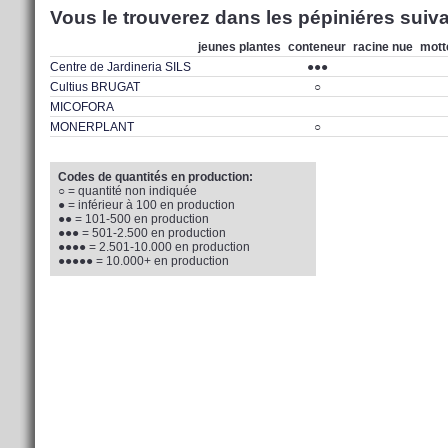
Vous le trouverez dans les pépiniéres suiva
jeunes plantes
conteneur
racine nue
mott
Centre de Jardineria SILS
●●●
Cultius BRUGAT
○
MICOFORA
MONERPLANT
○
Codes de quantités en production:
○ = quantité non indiquée
● = inférieur à 100 en production
●● = 101-500 en production
●●● = 501-2.500 en production
●●●● = 2.501-10.000 en production
●●●●● = 10.000+ en production