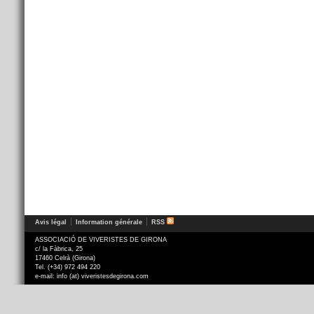
Avis légal
Information générale
RSS
ASSOCIACIÓ DE VIVERISTES DE GIRONA
c/ la Fàbrica, 25
17460 Celrà (Girona)
Tel. (+34) 972 494 220
e-mail: info (at) viveristesdegirona.com