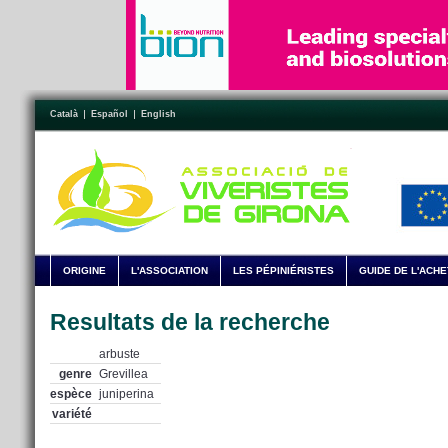
Català
Español
English
ORIGINE
L'ASSOCIATION
LES PÉPINIÉRISTES
GUIDE DE L'ACH
Resultats de la recherche
arbuste
genre
Grevillea
espèce
juniperina
variété