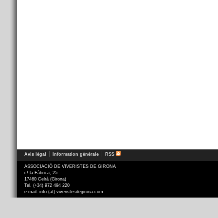
Avis légal
Information générale
RSS
ASSOCIACIÓ DE VIVERISTES DE GIRONA
c/ la Fàbrica, 25
17460 Celrà (Girona)
Tel. (+34) 972 494 220
e-mail: info (at) viveristesdegirona.com