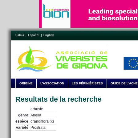
Català
Español
English
ORIGINE
L'ASSOCIATION
LES PÉPINIÉRISTES
GUIDE DE L'ACH
Resultats de la recherche
arbuste
genre
Abelia
espèce
grandiflora (x)
variété
Prostrata