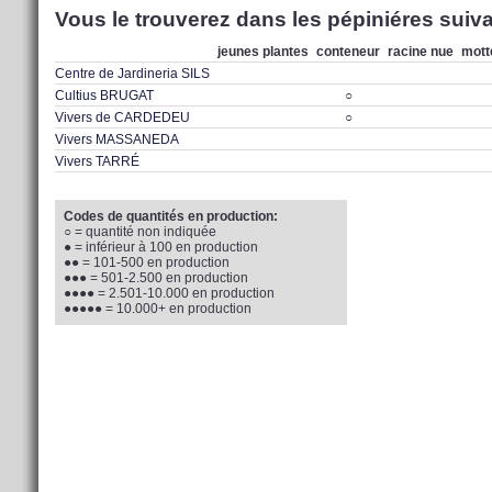
Vous le trouverez dans les pépiniéres suiva
jeunes plantes
conteneur
racine nue
mott
Centre de Jardineria SILS
Cultius BRUGAT
○
Vivers de CARDEDEU
○
Vivers MASSANEDA
Vivers TARRÉ
Codes de quantités en production:
○ = quantité non indiquée
● = inférieur à 100 en production
●● = 101-500 en production
●●● = 501-2.500 en production
●●●● = 2.501-10.000 en production
●●●●● = 10.000+ en production