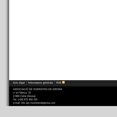
Avis légal
Information générale
RSS
ASSOCIACIÓ DE VIVERISTES DE GIRONA
c/ la Fàbrica, 25
17460 Celrà (Girona)
Tel. (+34) 972 494 220
e-mail: info (at) viveristesdegirona.com