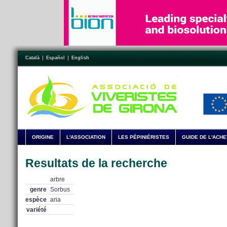
Català
Español
English
ORIGINE
L'ASSOCIATION
LES PÉPINIÉRISTES
GUIDE DE L'ACH
Resultats de la recherche
arbre
genre
Sorbus
espèce
aria
variété