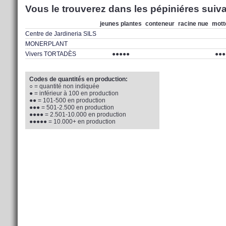
Vous le trouverez dans les pépiniéres suiva
jeunes plantes
conteneur
racine nue
mott
Centre de Jardineria SILS
MONERPLANT
Vivers TORTADÈS
●●●●●
●●●
Codes de quantités en production:
○ = quantité non indiquée
● = inférieur à 100 en production
●● = 101-500 en production
●●● = 501-2.500 en production
●●●● = 2.501-10.000 en production
●●●●● = 10.000+ en production