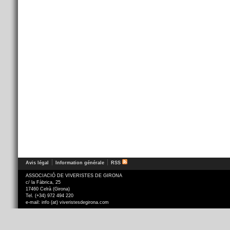
Avis légal
Information générale
RSS
ASSOCIACIÓ DE VIVERISTES DE GIRONA
c/ la Fàbrica, 25
17460 Celrà (Girona)
Tel. (+34) 972 494 220
e-mail: info (at) viveristesdegirona.com