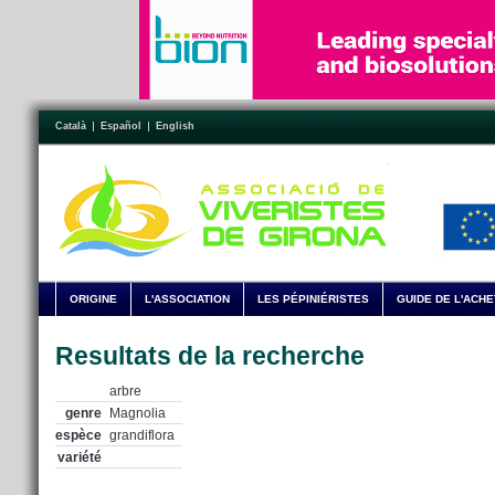
Català
Español
English
ORIGINE
L'ASSOCIATION
LES PÉPINIÉRISTES
GUIDE DE L'ACH
Resultats de la recherche
arbre
genre
Magnolia
espèce
grandiflora
variété